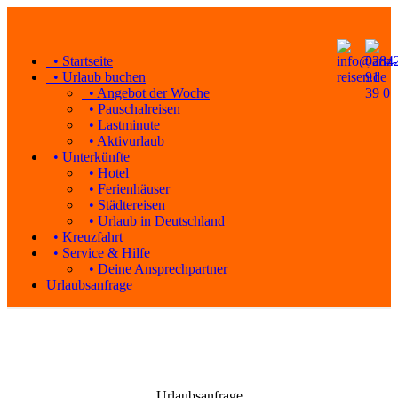
• Startseite
• Urlaub buchen
• Angebot der Woche
• Pauschalreisen
• Lastminute
• Aktivurlaub
• Unterkünfte
• Hotel
• Ferienhäuser
• Städtereisen
• Urlaub in Deutschland
• Kreuzfahrt
• Service & Hilfe
• Deine Ansprechpartner
Urlaubsanfrage
Urlaubsanfrage