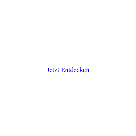
Frühbucher und Last Minute
Jetzt Entdecken