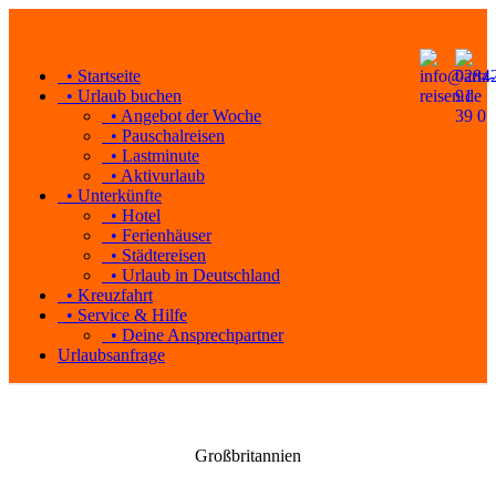
• Startseite
• Urlaub buchen
• Angebot der Woche
• Pauschalreisen
• Lastminute
• Aktivurlaub
• Unterkünfte
• Hotel
• Ferienhäuser
• Städtereisen
• Urlaub in Deutschland
• Kreuzfahrt
• Service & Hilfe
• Deine Ansprechpartner
Urlaubsanfrage
Großbritannien
Von London über Schottland bis Nordirland