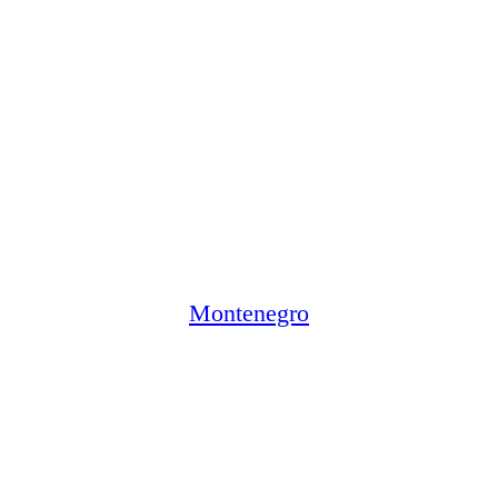
Montenegro
Günstiger Trendsetter-Urlaub