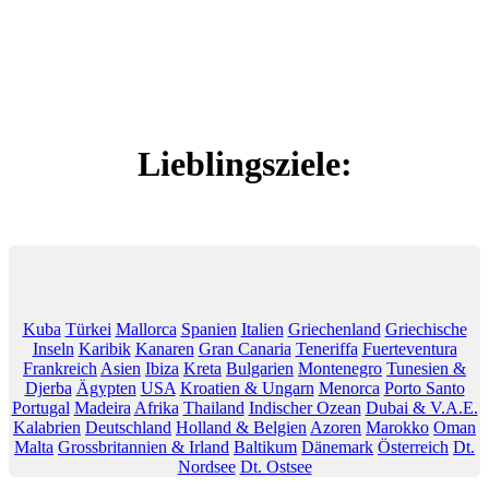
Lieblingsziele:
Kuba
Türkei
Mallorca
Spanien
Italien
Griechenland
Griechische
Inseln
Karibik
Kanaren
Gran Canaria
Teneriffa
Fuerteventura
Frankreich
Asien
Ibiza
Kreta
Bulgarien
Montenegro
Tunesien &
Djerba
Ägypten
USA
Kroatien & Ungarn
Menorca
Porto Santo
Portugal
Madeira
Afrika
Thailand
Indischer Ozean
Dubai & V.A.E.
Kalabrien
Deutschland
Holland & Belgien
Azoren
Marokko
Oman
Malta
Grossbritannien & Irland
Baltikum
Dänemark
Österreich
Dt.
Nordsee
Dt. Ostsee